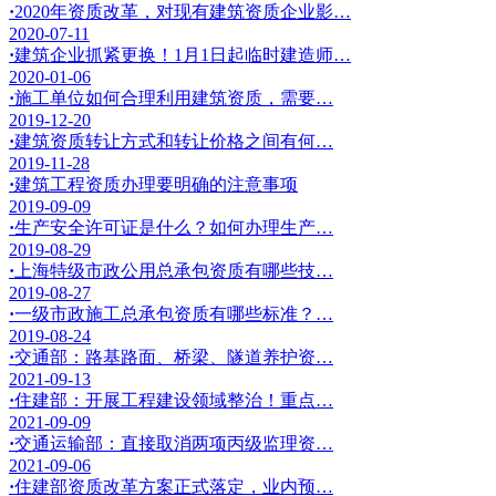
·
2020年资质改革，对现有建筑资质企业影…
2020-07-11
·
建筑企业抓紧更换！1月1日起临时建造师…
2020-01-06
·
施工单位如何合理利用建筑资质，需要…
2019-12-20
·
建筑资质转让方式和转让价格之间有何…
2019-11-28
·
建筑工程资质办理要明确的注意事项
2019-09-09
·
生产安全许可证是什么？如何办理生产…
2019-08-29
·
上海特级市政公用总承包资质有哪些技…
2019-08-27
·
一级市政施工总承包资质有哪些标准？…
2019-08-24
·
交通部：路基路面、桥梁、隧道养护资…
2021-09-13
·
住建部：开展工程建设领域整治！重点…
2021-09-09
·
交通运输部：直接取消两项丙级监理资…
2021-09-06
·
住建部资质改革方案正式落定，业内预…