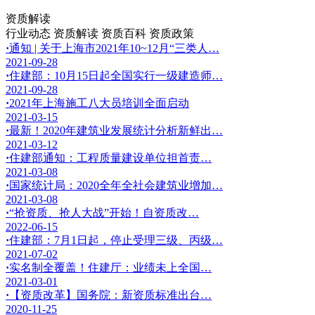
资质解读
行业动态
资质解读
资质百科
资质政策
·
通知 | 关于上海市2021年10~12月“三类人…
2021-09-28
·
住建部：10月15日起全国实行一级建造师…
2021-09-28
·
2021年上海施工八大员培训全面启动
2021-03-15
·
最新！2020年建筑业发展统计分析新鲜出…
2021-03-12
·
住建部通知：工程质量建设单位担首责…
2021-03-08
·
国家统计局：2020全年全社会建筑业增加…
2021-03-08
·
“抢资质、抢人大战”开始！自资质改…
2022-06-15
·
住建部：7月1日起，停止受理三级、丙级…
2021-07-02
·
实名制全覆盖！住建厅：业绩未上全国…
2021-03-01
·
【资质改革】国务院：新资质标准出台…
2020-11-25