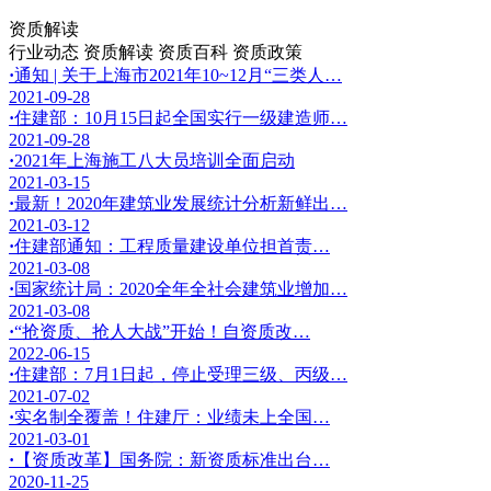
资质解读
行业动态
资质解读
资质百科
资质政策
·
通知 | 关于上海市2021年10~12月“三类人…
2021-09-28
·
住建部：10月15日起全国实行一级建造师…
2021-09-28
·
2021年上海施工八大员培训全面启动
2021-03-15
·
最新！2020年建筑业发展统计分析新鲜出…
2021-03-12
·
住建部通知：工程质量建设单位担首责…
2021-03-08
·
国家统计局：2020全年全社会建筑业增加…
2021-03-08
·
“抢资质、抢人大战”开始！自资质改…
2022-06-15
·
住建部：7月1日起，停止受理三级、丙级…
2021-07-02
·
实名制全覆盖！住建厅：业绩未上全国…
2021-03-01
·
【资质改革】国务院：新资质标准出台…
2020-11-25