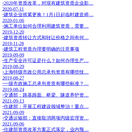
·
2020年资质改革，对现有建筑资质企业影…
2020-07-11
·
建筑企业抓紧更换！1月1日起临时建造师…
2020-01-06
·
施工单位如何合理利用建筑资质，需要…
2019-12-20
·
建筑资质转让方式和转让价格之间有何…
2019-11-28
·
建筑工程资质办理要明确的注意事项
2019-09-09
·
生产安全许可证是什么？如何办理生产…
2019-08-29
·
上海特级市政公用总承包资质有哪些技…
2019-08-27
·
一级市政施工总承包资质有哪些标准？…
2019-08-24
·
交通部：路基路面、桥梁、隧道养护资…
2021-09-13
·
住建部：开展工程建设领域整治！重点…
2021-09-09
·
交通运输部：直接取消两项丙级监理资…
2021-09-06
·
住建部资质改革方案正式落定，业内预…