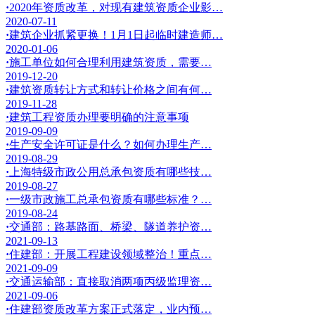
·
2020年资质改革，对现有建筑资质企业影…
2020-07-11
·
建筑企业抓紧更换！1月1日起临时建造师…
2020-01-06
·
施工单位如何合理利用建筑资质，需要…
2019-12-20
·
建筑资质转让方式和转让价格之间有何…
2019-11-28
·
建筑工程资质办理要明确的注意事项
2019-09-09
·
生产安全许可证是什么？如何办理生产…
2019-08-29
·
上海特级市政公用总承包资质有哪些技…
2019-08-27
·
一级市政施工总承包资质有哪些标准？…
2019-08-24
·
交通部：路基路面、桥梁、隧道养护资…
2021-09-13
·
住建部：开展工程建设领域整治！重点…
2021-09-09
·
交通运输部：直接取消两项丙级监理资…
2021-09-06
·
住建部资质改革方案正式落定，业内预…