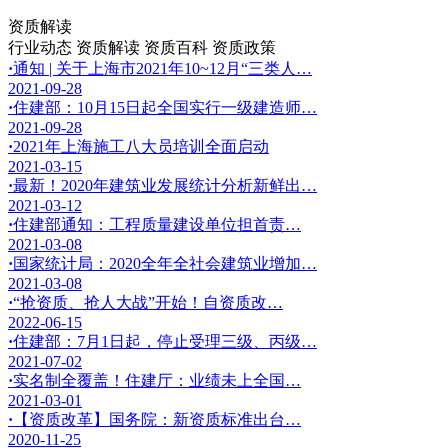
资质解读
行业动态
资质解读
资质百科
资质政策
·
通知 | 关于上海市2021年10~12月“三类人…
2021-09-28
·
住建部：10月15日起全国实行一级建造师…
2021-09-28
·
2021年上海施工八大员培训全面启动
2021-03-15
·
最新！2020年建筑业发展统计分析新鲜出…
2021-03-12
·
住建部通知：工程质量建设单位担首责…
2021-03-08
·
国家统计局：2020全年全社会建筑业增加…
2021-03-08
·
“抢资质、抢人大战”开始！自资质改…
2022-06-15
·
住建部：7月1日起，停止受理三级、丙级…
2021-07-02
·
实名制全覆盖！住建厅：业绩未上全国…
2021-03-01
·
【资质改革】国务院：新资质标准出台…
2020-11-25