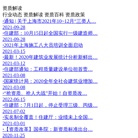
资质解读
行业动态
资质解读
资质百科
资质政策
·
通知 | 关于上海市2021年10~12月“三类人…
2021-09-28
·
住建部：10月15日起全国实行一级建造师…
2021-09-28
·
2021年上海施工八大员培训全面启动
2021-03-15
·
最新！2020年建筑业发展统计分析新鲜出…
2021-03-12
·
住建部通知：工程质量建设单位担首责…
2021-03-08
·
国家统计局：2020全年全社会建筑业增加…
2021-03-08
·
“抢资质、抢人大战”开始！自资质改…
2022-06-15
·
住建部：7月1日起，停止受理三级、丙级…
2021-07-02
·
实名制全覆盖！住建厅：业绩未上全国…
2021-03-01
·
【资质改革】国务院：新资质标准出台…
2020-11-25