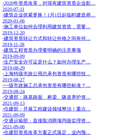
·
2020年资质改革，对现有建筑资质企业影…
2020-07-11
·
建筑企业抓紧更换！1月1日起临时建造师…
2020-01-06
·
施工单位如何合理利用建筑资质，需要…
2019-12-20
·
建筑资质转让方式和转让价格之间有何…
2019-11-28
·
建筑工程资质办理要明确的注意事项
2019-09-09
·
生产安全许可证是什么？如何办理生产…
2019-08-29
·
上海特级市政公用总承包资质有哪些技…
2019-08-27
·
一级市政施工总承包资质有哪些标准？…
2019-08-24
·
交通部：路基路面、桥梁、隧道养护资…
2021-09-13
·
住建部：开展工程建设领域整治！重点…
2021-09-09
·
交通运输部：直接取消两项丙级监理资…
2021-09-06
·
住建部资质改革方案正式落定，业内预…