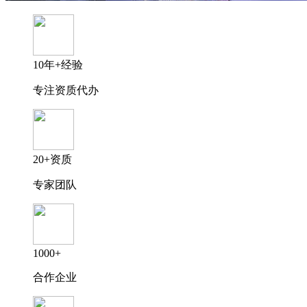
10年+经验
专注资质代办
20+资质
专家团队
1000+
合作企业