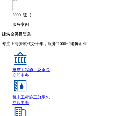
3000+证书
服务案例
建筑全类目资质
专注上海资质代办十年，服务“1000+”建筑企业
建筑工程施工总承包
立即申办
机电工程施工总承包
立即申办