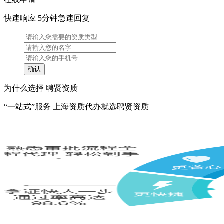
快速响应 5分钟急速回复
为什么选择 聘贤资质
“一站式”服务 上海资质代办就选聘贤资质