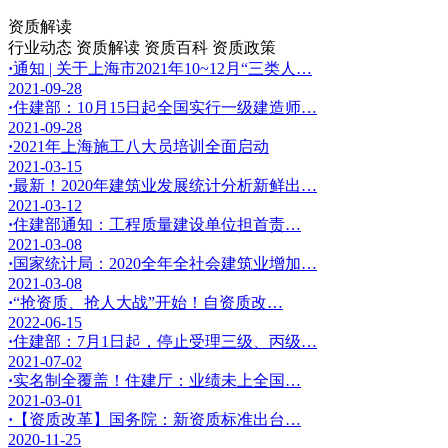
资质解读
行业动态
资质解读
资质百科
资质政策
·
通知 | 关于上海市2021年10~12月“三类人…
2021-09-28
·
住建部：10月15日起全国实行一级建造师…
2021-09-28
·
2021年上海施工八大员培训全面启动
2021-03-15
·
最新！2020年建筑业发展统计分析新鲜出…
2021-03-12
·
住建部通知：工程质量建设单位担首责…
2021-03-08
·
国家统计局：2020全年全社会建筑业增加…
2021-03-08
·
“抢资质、抢人大战”开始！自资质改…
2022-06-15
·
住建部：7月1日起，停止受理三级、丙级…
2021-07-02
·
实名制全覆盖！住建厅：业绩未上全国…
2021-03-01
·
【资质改革】国务院：新资质标准出台…
2020-11-25