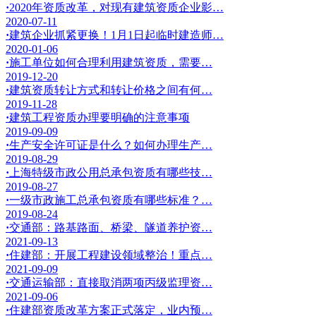
·
2020年资质改革，对现有建筑资质企业影…
2020-07-11
·
建筑企业抓紧更换！1月1日起临时建造师…
2020-01-06
·
施工单位如何合理利用建筑资质，需要…
2019-12-20
·
建筑资质转让方式和转让价格之间有何…
2019-11-28
·
建筑工程资质办理要明确的注意事项
2019-09-09
·
生产安全许可证是什么？如何办理生产…
2019-08-29
·
上海特级市政公用总承包资质有哪些技…
2019-08-27
·
一级市政施工总承包资质有哪些标准？…
2019-08-24
·
交通部：路基路面、桥梁、隧道养护资…
2021-09-13
·
住建部：开展工程建设领域整治！重点…
2021-09-09
·
交通运输部：直接取消两项丙级监理资…
2021-09-06
·
住建部资质改革方案正式落定，业内预…