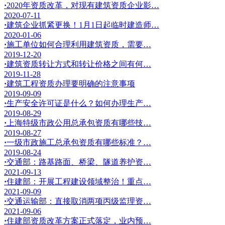
·
2020年资质改革，对现有建筑资质企业影…
2020-07-11
·
建筑企业抓紧更换！1月1日起临时建造师…
2020-01-06
·
施工单位如何合理利用建筑资质，需要…
2019-12-20
·
建筑资质转让方式和转让价格之间有何…
2019-11-28
·
建筑工程资质办理要明确的注意事项
2019-09-09
·
生产安全许可证是什么？如何办理生产…
2019-08-29
·
上海特级市政公用总承包资质有哪些技…
2019-08-27
·
一级市政施工总承包资质有哪些标准？…
2019-08-24
·
交通部：路基路面、桥梁、隧道养护资…
2021-09-13
·
住建部：开展工程建设领域整治！重点…
2021-09-09
·
交通运输部：直接取消两项丙级监理资…
2021-09-06
·
住建部资质改革方案正式落定，业内预…