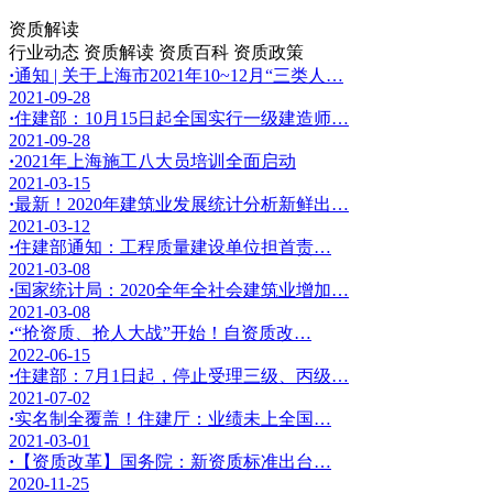
资质解读
行业动态
资质解读
资质百科
资质政策
·
通知 | 关于上海市2021年10~12月“三类人…
2021-09-28
·
住建部：10月15日起全国实行一级建造师…
2021-09-28
·
2021年上海施工八大员培训全面启动
2021-03-15
·
最新！2020年建筑业发展统计分析新鲜出…
2021-03-12
·
住建部通知：工程质量建设单位担首责…
2021-03-08
·
国家统计局：2020全年全社会建筑业增加…
2021-03-08
·
“抢资质、抢人大战”开始！自资质改…
2022-06-15
·
住建部：7月1日起，停止受理三级、丙级…
2021-07-02
·
实名制全覆盖！住建厅：业绩未上全国…
2021-03-01
·
【资质改革】国务院：新资质标准出台…
2020-11-25