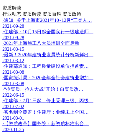
资质解读
行业动态
资质解读
资质百科
资质政策
·
通知 | 关于上海市2021年10~12月“三类人…
2021-09-28
·
住建部：10月15日起全国实行一级建造师…
2021-09-28
·
2021年上海施工八大员培训全面启动
2021-03-15
·
最新！2020年建筑业发展统计分析新鲜出…
2021-03-12
·
住建部通知：工程质量建设单位担首责…
2021-03-08
·
国家统计局：2020全年全社会建筑业增加…
2021-03-08
·
“抢资质、抢人大战”开始！自资质改…
2022-06-15
·
住建部：7月1日起，停止受理三级、丙级…
2021-07-02
·
实名制全覆盖！住建厅：业绩未上全国…
2021-03-01
·
【资质改革】国务院：新资质标准出台…
2020-11-25