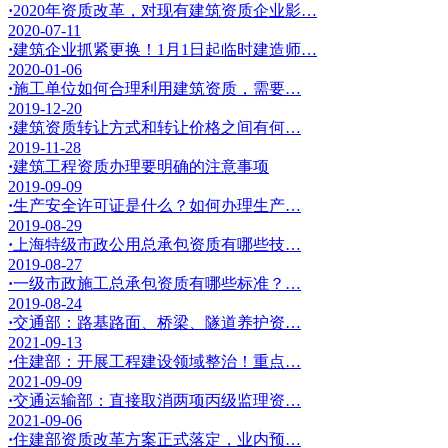
·
2020年资质改革，对现有建筑资质企业影…
2020-07-11
·
建筑企业抓紧更换！1月1日起临时建造师…
2020-01-06
·
施工单位如何合理利用建筑资质，需要…
2019-12-20
·
建筑资质转让方式和转让价格之间有何…
2019-11-28
·
建筑工程资质办理要明确的注意事项
2019-09-09
·
生产安全许可证是什么？如何办理生产…
2019-08-29
·
上海特级市政公用总承包资质有哪些技…
2019-08-27
·
一级市政施工总承包资质有哪些标准？…
2019-08-24
·
交通部：路基路面、桥梁、隧道养护资…
2021-09-13
·
住建部：开展工程建设领域整治！重点…
2021-09-09
·
交通运输部：直接取消两项丙级监理资…
2021-09-06
·
住建部资质改革方案正式落定，业内预…