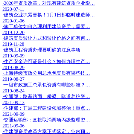
·
2020年资质改革，对现有建筑资质企业影…
2020-07-11
·
建筑企业抓紧更换！1月1日起临时建造师…
2020-01-06
·
施工单位如何合理利用建筑资质，需要…
2019-12-20
·
建筑资质转让方式和转让价格之间有何…
2019-11-28
·
建筑工程资质办理要明确的注意事项
2019-09-09
·
生产安全许可证是什么？如何办理生产…
2019-08-29
·
上海特级市政公用总承包资质有哪些技…
2019-08-27
·
一级市政施工总承包资质有哪些标准？…
2019-08-24
·
交通部：路基路面、桥梁、隧道养护资…
2021-09-13
·
住建部：开展工程建设领域整治！重点…
2021-09-09
·
交通运输部：直接取消两项丙级监理资…
2021-09-06
·
住建部资质改革方案正式落定，业内预…