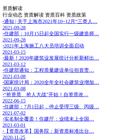
资质解读
行业动态
资质解读
资质百科
资质政策
·
通知 | 关于上海市2021年10~12月“三类人…
2021-09-28
·
住建部：10月15日起全国实行一级建造师…
2021-09-28
·
2021年上海施工八大员培训全面启动
2021-03-15
·
最新！2020年建筑业发展统计分析新鲜出…
2021-03-12
·
住建部通知：工程质量建设单位担首责…
2021-03-08
·
国家统计局：2020全年全社会建筑业增加…
2021-03-08
·
“抢资质、抢人大战”开始！自资质改…
2022-06-15
·
住建部：7月1日起，停止受理三级、丙级…
2021-07-02
·
实名制全覆盖！住建厅：业绩未上全国…
2021-03-01
·
【资质改革】国务院：新资质标准出台…
2020-11-25