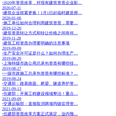
·
2020年资质改革，对现有建筑资质企业影…
2020-07-11
·
建筑企业抓紧更换！1月1日起临时建造师…
2020-01-06
·
施工单位如何合理利用建筑资质，需要…
2019-12-20
·
建筑资质转让方式和转让价格之间有何…
2019-11-28
·
建筑工程资质办理要明确的注意事项
2019-09-09
·
生产安全许可证是什么？如何办理生产…
2019-08-29
·
上海特级市政公用总承包资质有哪些技…
2019-08-27
·
一级市政施工总承包资质有哪些标准？…
2019-08-24
·
交通部：路基路面、桥梁、隧道养护资…
2021-09-13
·
住建部：开展工程建设领域整治！重点…
2021-09-09
·
交通运输部：直接取消两项丙级监理资…
2021-09-06
·
住建部资质改革方案正式落定，业内预…