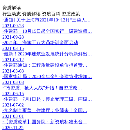
资质解读
行业动态
资质解读
资质百科
资质政策
·
通知 | 关于上海市2021年10~12月“三类人…
2021-09-28
·
住建部：10月15日起全国实行一级建造师…
2021-09-28
·
2021年上海施工八大员培训全面启动
2021-03-15
·
最新！2020年建筑业发展统计分析新鲜出…
2021-03-12
·
住建部通知：工程质量建设单位担首责…
2021-03-08
·
国家统计局：2020全年全社会建筑业增加…
2021-03-08
·
“抢资质、抢人大战”开始！自资质改…
2022-06-15
·
住建部：7月1日起，停止受理三级、丙级…
2021-07-02
·
实名制全覆盖！住建厅：业绩未上全国…
2021-03-01
·
【资质改革】国务院：新资质标准出台…
2020-11-25