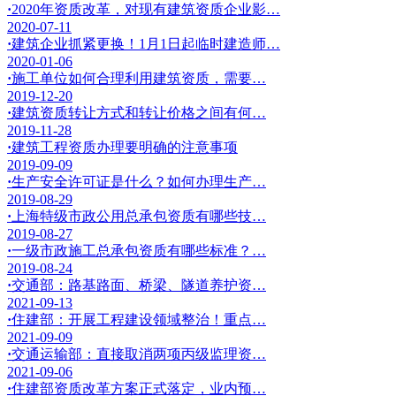
·
2020年资质改革，对现有建筑资质企业影…
2020-07-11
·
建筑企业抓紧更换！1月1日起临时建造师…
2020-01-06
·
施工单位如何合理利用建筑资质，需要…
2019-12-20
·
建筑资质转让方式和转让价格之间有何…
2019-11-28
·
建筑工程资质办理要明确的注意事项
2019-09-09
·
生产安全许可证是什么？如何办理生产…
2019-08-29
·
上海特级市政公用总承包资质有哪些技…
2019-08-27
·
一级市政施工总承包资质有哪些标准？…
2019-08-24
·
交通部：路基路面、桥梁、隧道养护资…
2021-09-13
·
住建部：开展工程建设领域整治！重点…
2021-09-09
·
交通运输部：直接取消两项丙级监理资…
2021-09-06
·
住建部资质改革方案正式落定，业内预…