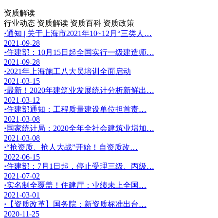
资质解读
行业动态
资质解读
资质百科
资质政策
·
通知 | 关于上海市2021年10~12月“三类人…
2021-09-28
·
住建部：10月15日起全国实行一级建造师…
2021-09-28
·
2021年上海施工八大员培训全面启动
2021-03-15
·
最新！2020年建筑业发展统计分析新鲜出…
2021-03-12
·
住建部通知：工程质量建设单位担首责…
2021-03-08
·
国家统计局：2020全年全社会建筑业增加…
2021-03-08
·
“抢资质、抢人大战”开始！自资质改…
2022-06-15
·
住建部：7月1日起，停止受理三级、丙级…
2021-07-02
·
实名制全覆盖！住建厅：业绩未上全国…
2021-03-01
·
【资质改革】国务院：新资质标准出台…
2020-11-25