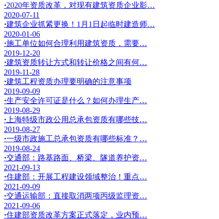
·
2020年资质改革，对现有建筑资质企业影…
2020-07-11
·
建筑企业抓紧更换！1月1日起临时建造师…
2020-01-06
·
施工单位如何合理利用建筑资质，需要…
2019-12-20
·
建筑资质转让方式和转让价格之间有何…
2019-11-28
·
建筑工程资质办理要明确的注意事项
2019-09-09
·
生产安全许可证是什么？如何办理生产…
2019-08-29
·
上海特级市政公用总承包资质有哪些技…
2019-08-27
·
一级市政施工总承包资质有哪些标准？…
2019-08-24
·
交通部：路基路面、桥梁、隧道养护资…
2021-09-13
·
住建部：开展工程建设领域整治！重点…
2021-09-09
·
交通运输部：直接取消两项丙级监理资…
2021-09-06
·
住建部资质改革方案正式落定，业内预…