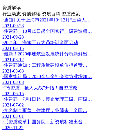
资质解读
行业动态
资质解读
资质百科
资质政策
·
通知 | 关于上海市2021年10~12月“三类人…
2021-09-28
·
住建部：10月15日起全国实行一级建造师…
2021-09-28
·
2021年上海施工八大员培训全面启动
2021-03-15
·
最新！2020年建筑业发展统计分析新鲜出…
2021-03-12
·
住建部通知：工程质量建设单位担首责…
2021-03-08
·
国家统计局：2020全年全社会建筑业增加…
2021-03-08
·
“抢资质、抢人大战”开始！自资质改…
2022-06-15
·
住建部：7月1日起，停止受理三级、丙级…
2021-07-02
·
实名制全覆盖！住建厅：业绩未上全国…
2021-03-01
·
【资质改革】国务院：新资质标准出台…
2020-11-25