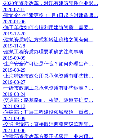
·
2020年资质改革，对现有建筑资质企业影…
2020-07-11
·
建筑企业抓紧更换！1月1日起临时建造师…
2020-01-06
·
施工单位如何合理利用建筑资质，需要…
2019-12-20
·
建筑资质转让方式和转让价格之间有何…
2019-11-28
·
建筑工程资质办理要明确的注意事项
2019-09-09
·
生产安全许可证是什么？如何办理生产…
2019-08-29
·
上海特级市政公用总承包资质有哪些技…
2019-08-27
·
一级市政施工总承包资质有哪些标准？…
2019-08-24
·
交通部：路基路面、桥梁、隧道养护资…
2021-09-13
·
住建部：开展工程建设领域整治！重点…
2021-09-09
·
交通运输部：直接取消两项丙级监理资…
2021-09-06
·
住建部资质改革方案正式落定，业内预…