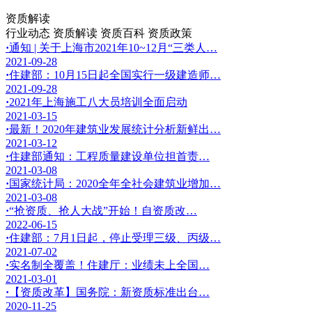
资质解读
行业动态
资质解读
资质百科
资质政策
·
通知 | 关于上海市2021年10~12月“三类人…
2021-09-28
·
住建部：10月15日起全国实行一级建造师…
2021-09-28
·
2021年上海施工八大员培训全面启动
2021-03-15
·
最新！2020年建筑业发展统计分析新鲜出…
2021-03-12
·
住建部通知：工程质量建设单位担首责…
2021-03-08
·
国家统计局：2020全年全社会建筑业增加…
2021-03-08
·
“抢资质、抢人大战”开始！自资质改…
2022-06-15
·
住建部：7月1日起，停止受理三级、丙级…
2021-07-02
·
实名制全覆盖！住建厅：业绩未上全国…
2021-03-01
·
【资质改革】国务院：新资质标准出台…
2020-11-25