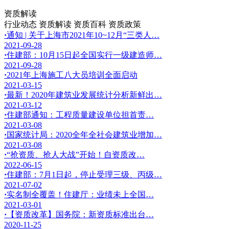
资质解读
行业动态
资质解读
资质百科
资质政策
·
通知 | 关于上海市2021年10~12月“三类人…
2021-09-28
·
住建部：10月15日起全国实行一级建造师…
2021-09-28
·
2021年上海施工八大员培训全面启动
2021-03-15
·
最新！2020年建筑业发展统计分析新鲜出…
2021-03-12
·
住建部通知：工程质量建设单位担首责…
2021-03-08
·
国家统计局：2020全年全社会建筑业增加…
2021-03-08
·
“抢资质、抢人大战”开始！自资质改…
2022-06-15
·
住建部：7月1日起，停止受理三级、丙级…
2021-07-02
·
实名制全覆盖！住建厅：业绩未上全国…
2021-03-01
·
【资质改革】国务院：新资质标准出台…
2020-11-25