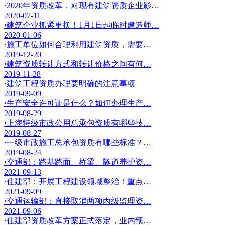
·
2020年资质改革，对现有建筑资质企业影…
2020-07-11
·
建筑企业抓紧更换！1月1日起临时建造师…
2020-01-06
·
施工单位如何合理利用建筑资质，需要…
2019-12-20
·
建筑资质转让方式和转让价格之间有何…
2019-11-28
·
建筑工程资质办理要明确的注意事项
2019-09-09
·
生产安全许可证是什么？如何办理生产…
2019-08-29
·
上海特级市政公用总承包资质有哪些技…
2019-08-27
·
一级市政施工总承包资质有哪些标准？…
2019-08-24
·
交通部：路基路面、桥梁、隧道养护资…
2021-09-13
·
住建部：开展工程建设领域整治！重点…
2021-09-09
·
交通运输部：直接取消两项丙级监理资…
2021-09-06
·
住建部资质改革方案正式落定，业内预…