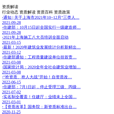
资质解读
行业动态
资质解读
资质百科
资质政策
·
通知 | 关于上海市2021年10~12月“三类人…
2021-09-28
·
住建部：10月15日起全国实行一级建造师…
2021-09-28
·
2021年上海施工八大员培训全面启动
2021-03-15
·
最新！2020年建筑业发展统计分析新鲜出…
2021-03-12
·
住建部通知：工程质量建设单位担首责…
2021-03-08
·
国家统计局：2020全年全社会建筑业增加…
2021-03-08
·
“抢资质、抢人大战”开始！自资质改…
2022-06-15
·
住建部：7月1日起，停止受理三级、丙级…
2021-07-02
·
实名制全覆盖！住建厅：业绩未上全国…
2021-03-01
·
【资质改革】国务院：新资质标准出台…
2020-11-25