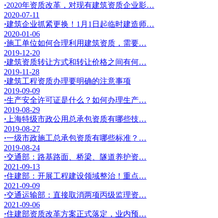
·
2020年资质改革，对现有建筑资质企业影…
2020-07-11
·
建筑企业抓紧更换！1月1日起临时建造师…
2020-01-06
·
施工单位如何合理利用建筑资质，需要…
2019-12-20
·
建筑资质转让方式和转让价格之间有何…
2019-11-28
·
建筑工程资质办理要明确的注意事项
2019-09-09
·
生产安全许可证是什么？如何办理生产…
2019-08-29
·
上海特级市政公用总承包资质有哪些技…
2019-08-27
·
一级市政施工总承包资质有哪些标准？…
2019-08-24
·
交通部：路基路面、桥梁、隧道养护资…
2021-09-13
·
住建部：开展工程建设领域整治！重点…
2021-09-09
·
交通运输部：直接取消两项丙级监理资…
2021-09-06
·
住建部资质改革方案正式落定，业内预…