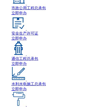
市政公用工程总承包
立即申办
安全生产许可证
立即申办
通信工程总承包
立即申办
水利水电施工总承包
立即申办