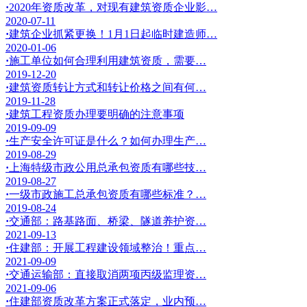
·
2020年资质改革，对现有建筑资质企业影…
2020-07-11
·
建筑企业抓紧更换！1月1日起临时建造师…
2020-01-06
·
施工单位如何合理利用建筑资质，需要…
2019-12-20
·
建筑资质转让方式和转让价格之间有何…
2019-11-28
·
建筑工程资质办理要明确的注意事项
2019-09-09
·
生产安全许可证是什么？如何办理生产…
2019-08-29
·
上海特级市政公用总承包资质有哪些技…
2019-08-27
·
一级市政施工总承包资质有哪些标准？…
2019-08-24
·
交通部：路基路面、桥梁、隧道养护资…
2021-09-13
·
住建部：开展工程建设领域整治！重点…
2021-09-09
·
交通运输部：直接取消两项丙级监理资…
2021-09-06
·
住建部资质改革方案正式落定，业内预…