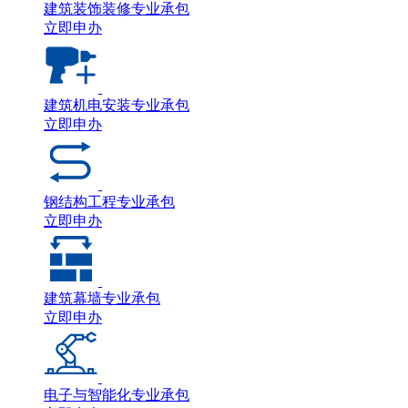
建筑装饰装修专业承包
立即申办
建筑机电安装专业承包
立即申办
钢结构工程专业承包
立即申办
建筑幕墙专业承包
立即申办
电子与智能化专业承包