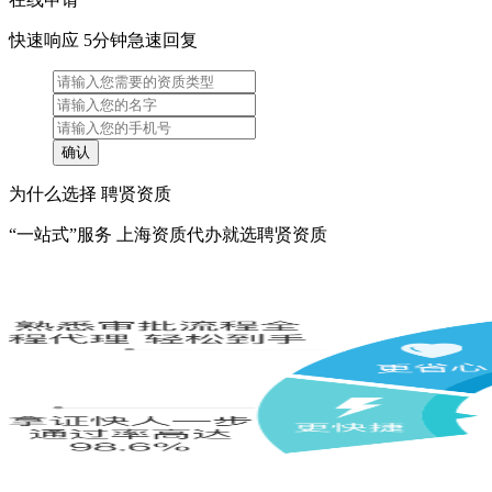
快速响应 5分钟急速回复
为什么选择 聘贤资质
“一站式”服务 上海资质代办就选聘贤资质