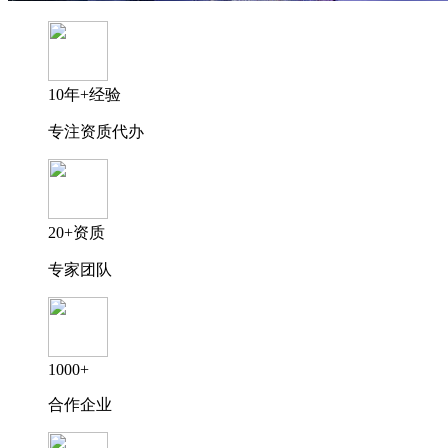
10年+经验
专注资质代办
20+资质
专家团队
1000+
合作企业