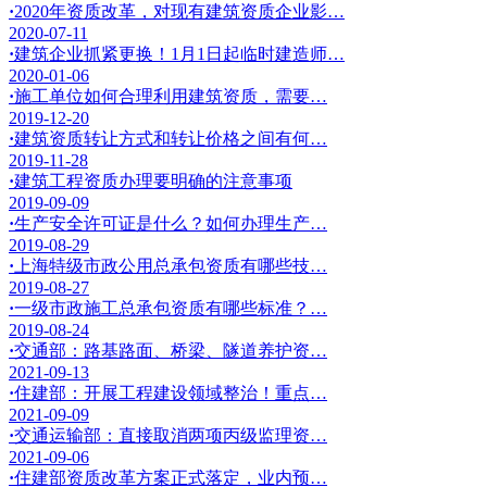
·
2020年资质改革，对现有建筑资质企业影…
2020-07-11
·
建筑企业抓紧更换！1月1日起临时建造师…
2020-01-06
·
施工单位如何合理利用建筑资质，需要…
2019-12-20
·
建筑资质转让方式和转让价格之间有何…
2019-11-28
·
建筑工程资质办理要明确的注意事项
2019-09-09
·
生产安全许可证是什么？如何办理生产…
2019-08-29
·
上海特级市政公用总承包资质有哪些技…
2019-08-27
·
一级市政施工总承包资质有哪些标准？…
2019-08-24
·
交通部：路基路面、桥梁、隧道养护资…
2021-09-13
·
住建部：开展工程建设领域整治！重点…
2021-09-09
·
交通运输部：直接取消两项丙级监理资…
2021-09-06
·
住建部资质改革方案正式落定，业内预…