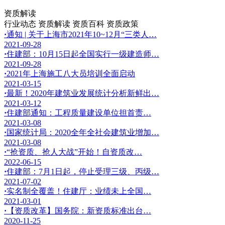
资质解读
行业动态
资质解读
资质百科
资质政策
·
通知 | 关于上海市2021年10~12月“三类人…
2021-09-28
·
住建部：10月15日起全国实行一级建造师…
2021-09-28
·
2021年上海施工八大员培训全面启动
2021-03-15
·
最新！2020年建筑业发展统计分析新鲜出…
2021-03-12
·
住建部通知：工程质量建设单位担首责…
2021-03-08
·
国家统计局：2020全年全社会建筑业增加…
2021-03-08
·
“抢资质、抢人大战”开始！自资质改…
2022-06-15
·
住建部：7月1日起，停止受理三级、丙级…
2021-07-02
·
实名制全覆盖！住建厅：业绩未上全国…
2021-03-01
·
【资质改革】国务院：新资质标准出台…
2020-11-25