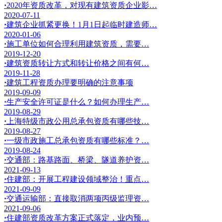
·
2020年资质改革，对现有建筑资质企业影…
2020-07-11
·
建筑企业抓紧更换！1月1日起临时建造师…
2020-01-06
·
施工单位如何合理利用建筑资质，需要…
2019-12-20
·
建筑资质转让方式和转让价格之间有何…
2019-11-28
·
建筑工程资质办理要明确的注意事项
2019-09-09
·
生产安全许可证是什么？如何办理生产…
2019-08-29
·
上海特级市政公用总承包资质有哪些技…
2019-08-27
·
一级市政施工总承包资质有哪些标准？…
2019-08-24
·
交通部：路基路面、桥梁、隧道养护资…
2021-09-13
·
住建部：开展工程建设领域整治！重点…
2021-09-09
·
交通运输部：直接取消两项丙级监理资…
2021-09-06
·
住建部资质改革方案正式落定，业内预…