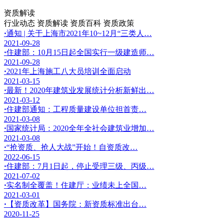
资质解读
行业动态
资质解读
资质百科
资质政策
·
通知 | 关于上海市2021年10~12月“三类人…
2021-09-28
·
住建部：10月15日起全国实行一级建造师…
2021-09-28
·
2021年上海施工八大员培训全面启动
2021-03-15
·
最新！2020年建筑业发展统计分析新鲜出…
2021-03-12
·
住建部通知：工程质量建设单位担首责…
2021-03-08
·
国家统计局：2020全年全社会建筑业增加…
2021-03-08
·
“抢资质、抢人大战”开始！自资质改…
2022-06-15
·
住建部：7月1日起，停止受理三级、丙级…
2021-07-02
·
实名制全覆盖！住建厅：业绩未上全国…
2021-03-01
·
【资质改革】国务院：新资质标准出台…
2020-11-25