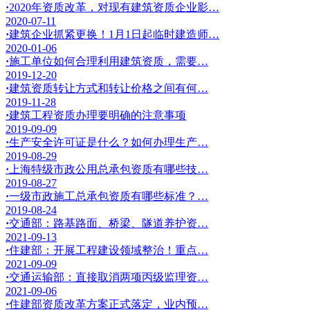
·
2020年资质改革，对现有建筑资质企业影…
2020-07-11
·
建筑企业抓紧更换！1月1日起临时建造师…
2020-01-06
·
施工单位如何合理利用建筑资质，需要…
2019-12-20
·
建筑资质转让方式和转让价格之间有何…
2019-11-28
·
建筑工程资质办理要明确的注意事项
2019-09-09
·
生产安全许可证是什么？如何办理生产…
2019-08-29
·
上海特级市政公用总承包资质有哪些技…
2019-08-27
·
一级市政施工总承包资质有哪些标准？…
2019-08-24
·
交通部：路基路面、桥梁、隧道养护资…
2021-09-13
·
住建部：开展工程建设领域整治！重点…
2021-09-09
·
交通运输部：直接取消两项丙级监理资…
2021-09-06
·
住建部资质改革方案正式落定，业内预…