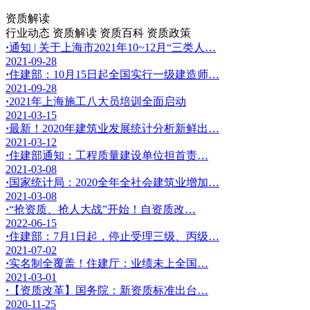
资质解读
行业动态
资质解读
资质百科
资质政策
·
通知 | 关于上海市2021年10~12月“三类人…
2021-09-28
·
住建部：10月15日起全国实行一级建造师…
2021-09-28
·
2021年上海施工八大员培训全面启动
2021-03-15
·
最新！2020年建筑业发展统计分析新鲜出…
2021-03-12
·
住建部通知：工程质量建设单位担首责…
2021-03-08
·
国家统计局：2020全年全社会建筑业增加…
2021-03-08
·
“抢资质、抢人大战”开始！自资质改…
2022-06-15
·
住建部：7月1日起，停止受理三级、丙级…
2021-07-02
·
实名制全覆盖！住建厅：业绩未上全国…
2021-03-01
·
【资质改革】国务院：新资质标准出台…
2020-11-25